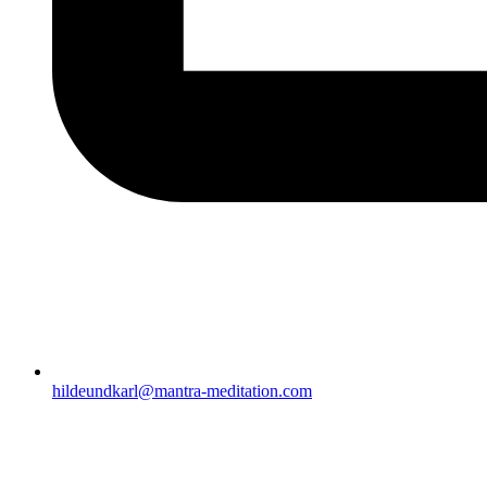
hildeundkarl@mantra-meditation.com